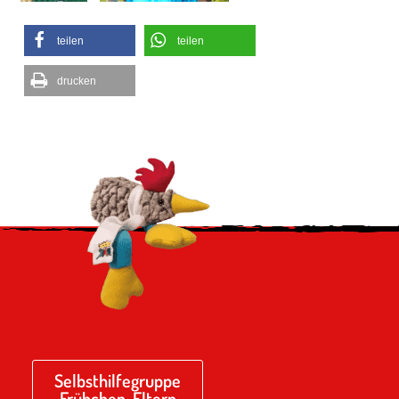
teilen
teilen
drucken
Selbsthilfegruppe
Frühchen-Eltern