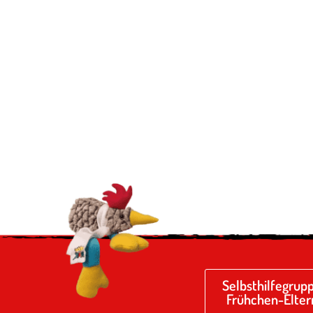
Selbsthilfegrup
Frühchen-Elter