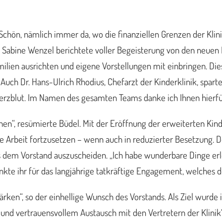
hön, nämlich immer da, wo die finanziellen Grenzen der Klinike
. Sabine Wenzel berichtete voller Begeisterung von den neuen 
milien ausrichten und eigene Vorstellungen mit einbringen. Di
n.“ Auch Dr. Hans-Ulrich Rhodius, Chefarzt der Kinderklinik, s
d Herzblut. Im Namen des gesamten Teams danke ich Ihnen hierfü
hen“, resümierte Büdel. Mit der Eröffnung der erweiterten Ki
iche Arbeit fortzusetzen – wenn auch in reduzierter Besetzung.
 dem Vorstand auszuscheiden. „Ich habe wunderbare Dinge erleb
kte ihr für das langjährige tatkräftige Engagement, welches d
ärken“, so der einhellige Wunsch des Vorstands. Als Ziel wurd
 und vertrauensvollem Austausch mit den Vertretern der Klinik“