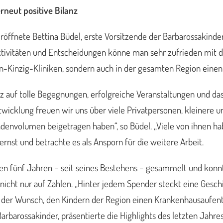
neut positive Bilanz
eröffnete Bettina Büdel, erste Vorsitzende der Barbarossakinder 
tivitäten und Entscheidungen könne man sehr zufrieden mit d
ain-Kinzig-Kliniken, sondern auch in der gesamten Region ein
stolz auf tolle Begegnungen, erfolgreiche Veranstaltungen und d
rentwicklung freuen wir uns über viele Privatpersonen, kleinere
ndenvolumen beigetragen haben“, so Büdel. „Viele von ihnen 
rnst und betrachte es als Ansporn für die weitere Arbeit.
nen fünf Jahren – seit seines Bestehens – gesammelt und konn
nicht nur auf Zahlen. „Hinter jedem Spender steckt eine Geschi
der Wunsch, den Kindern der Region einen Krankenhausaufenth
arbarossakinder, präsentierte die Highlights des letzten Jah