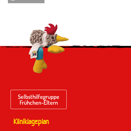
Selbsthilfegruppe
Frühchen-Eltern
Kliniklageplan