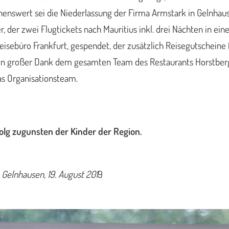
hnenswert sei die Niederlassung der Firma Armstark in Gelnha
r, der zwei Flugtickets nach Mauritius inkl. drei Nächten in e
 Reisebüro Frankfurt, gespendet, der zusätzlich Reisegutschei
 ein großer Dank dem gesamten Team des Restaurants Horstberg
as Organisationsteam.
lg zugunsten der Kinder der Region.
elnhausen, 19. August 201
9