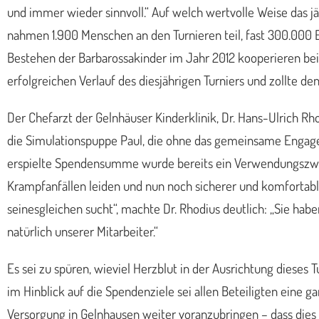
und immer wieder sinnvoll.“ Auf welch wertvolle Weise das jä
nahmen 1.900 Menschen an den Turnieren teil, fast 300.000
Bestehen der Barbarossakinder im Jahr 2012 kooperieren beide
erfolgreichen Verlauf des diesjährigen Turniers und zollte den
Der Chefarzt der Gelnhäuser Kinderklinik, Dr. Hans-Ulrich R
die Simulationspuppe Paul, die ohne das gemeinsame Engagem
erspielte Spendensumme wurde bereits ein Verwendungszweck
Krampfanfällen leiden und nun noch sicherer und komfortabl
seinesgleichen sucht“, machte Dr. Rhodius deutlich: „Sie hab
natürlich unserer Mitarbeiter.“
Es sei zu spüren, wieviel Herzblut in der Ausrichtung dieses
im Hinblick auf die Spendenziele sei allen Beteiligten eine 
Versorgung in Gelnhausen weiter voranzubringen – dass dies v