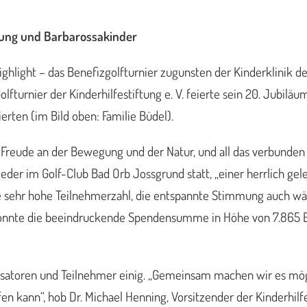
ftung und Barbarossakinder
Highlight – das Benefizgolfturnier zugunsten der Kinderklinik 
fturnier der Kinderhilfestiftung e. V. feierte sein 20. Jubilä
ierten (im Bild oben: Familie Büdel).
 Freude an der Bewegung und der Natur, und all das verbunden 
der im Golf-Club Bad Orb Jossgrund statt, „einer herrlich gel
die sehr hohe Teilnehmerzahl, die entspannte Stimmung auch 
konnte die beeindruckende Spendensumme in Höhe von 7.865 E
isatoren und Teilnehmer einig. „Gemeinsam machen wir es mögl
 kann“, hob Dr. Michael Henning, Vorsitzender der Kinderhilfe