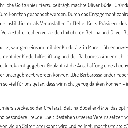
hrliche Golfturnier hierzu beiträgt, machte Oliver Büdel, Gründ
 Euro konnten gespendet werden. Durch das Engagement zahlre
 Institutionen als Veranstalter. Dr. Detlef Kerk, Präsident des
 Veranstaltern, allen voran den Initiatoren Bettina und Oliver 
hodius, war gemeinsam mit der Kinderärztin Marei Häfner anwes
ent der Kinderhilfestiftung und der Barbarossakinder nicht h
 bekannt gegeben: Geplant ist die Anschaffung eines hochwert
er untergebracht werden können. „Die Barbarossakinder haben 
en so viel für uns getan, dass wir nicht genug danken können –
 Turniers stecke, so der Chefarzt. Bettina Büdel erklärte, das 
ganz besondere Freude: „Seit Bestehen unseres Vereins setzen wi
on vielen Seiten anerkannt wird und gelingt, macht uns stolz.