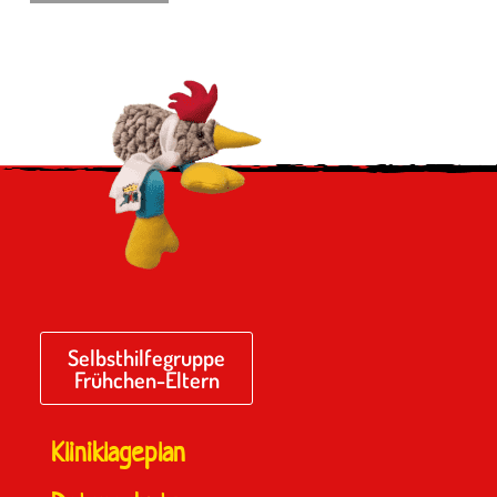
Selbsthilfegruppe
Frühchen-Eltern
Kliniklageplan