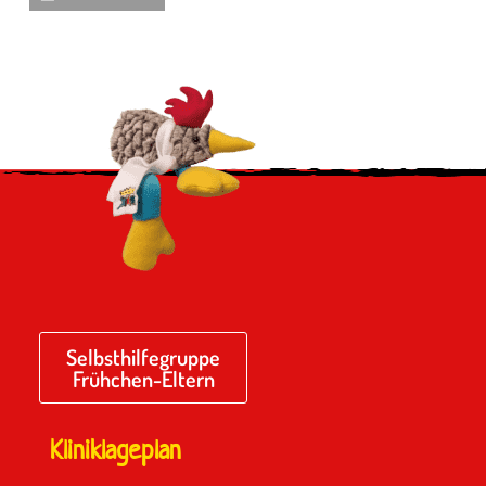
Selbsthilfegruppe
Frühchen-Eltern
Kliniklageplan