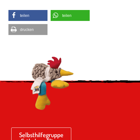
teilen
teilen
drucken
Selbsthilfegruppe