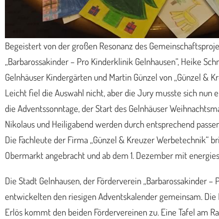
Begeistert von der großen Resonanz des Gemeinschaftsprojek
„Barbarossakinder – Pro Kinderklinik Gelnhausen“, Heike Schm
Gelnhäuser Kindergärten und Martin Günzel von „Günzel & K
Leicht fiel die Auswahl nicht, aber die Jury musste sich nu
die Adventssonntage, der Start des Gelnhäuser Weihnachtsma
Nikolaus und Heiligabend werden durch entsprechend passen
Die Fachleute der Firma „Günzel & Kreuzer Werbetechnik“ bri
Obermarkt angebracht und ab dem 1. Dezember mit energie
Die Stadt Gelnhausen, der Förderverein „Barbarossakinder – 
entwickelten den riesigen Adventskalender gemeinsam. Die In
Erlös kommt den beiden Fördervereinen zu. Eine Tafel am Ra