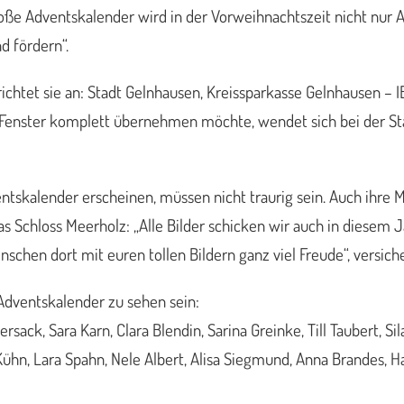
große Adventskalender wird in der Vorweihnachtszeit nicht nur
d fördern“.
richtet sie an: Stadt Gelnhausen, Kreissparkasse Gelnhausen 
Fenster komplett übernehmen möchte, wendet sich bei der S
tskalender erscheinen, müssen nicht traurig sein. Auch ihre 
 Schloss Meerholz: „Alle Bilder schicken wir auch in diesem J
chen dort mit euren tollen Bildern ganz viel Freude“, versiche
Adventskalender zu sehen sein:
ack, Sara Karn, Clara Blendin, Sarina Greinke, Till Taubert, Sila
ta Kühn, Lara Spahn, Nele Albert, Alisa Siegmund, Anna Brandes,