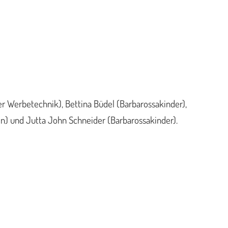
er Werbetechnik), Bettina Büdel (Barbarossakinder),
en) und Jutta John Schneider (Barbarossakinder).