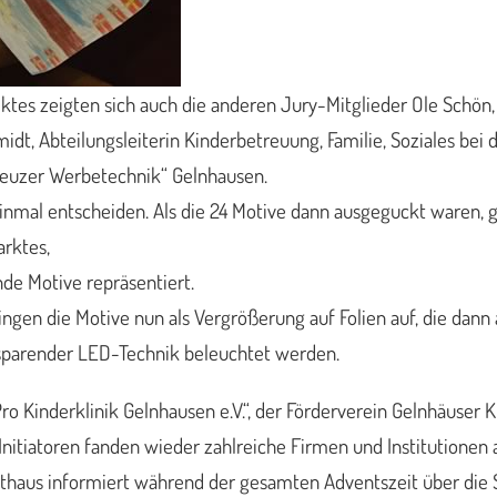
tes zeigten sich auch die anderen Jury-Mitglieder Ole Schön
idt, Abteilungsleiterin Kinderbetreuung, Familie, Soziales be
reuzer Werbetechnik“ Gelnhausen.
n einmal entscheiden. Als die 24 Motive dann ausgeguckt waren
rktes,
de Motive repräsentiert.
ngen die Motive nun als Vergrößerung auf Folien auf, die dan
sparender LED-Technik beleuchtet werden.
Pro Kinderklinik Gelnhausen e.V.“, der Förderverein Gelnhäuse
itiatoren fanden wieder zahlreiche Firmen und Institutionen a
thaus informiert während der gesamten Adventszeit über die S