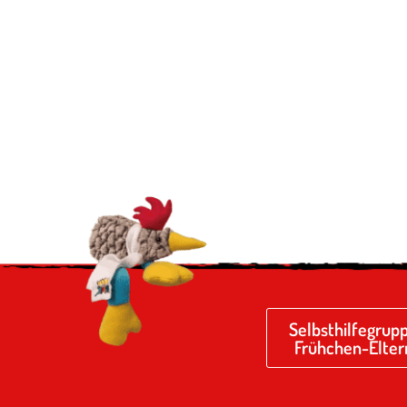
Selbsthilfegrup
Frühchen-Elter