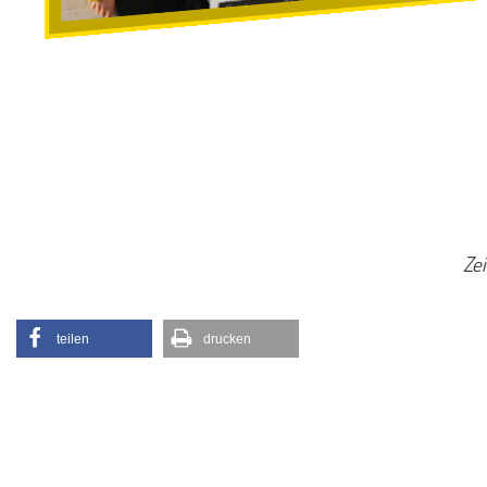
Zei
teilen
drucken